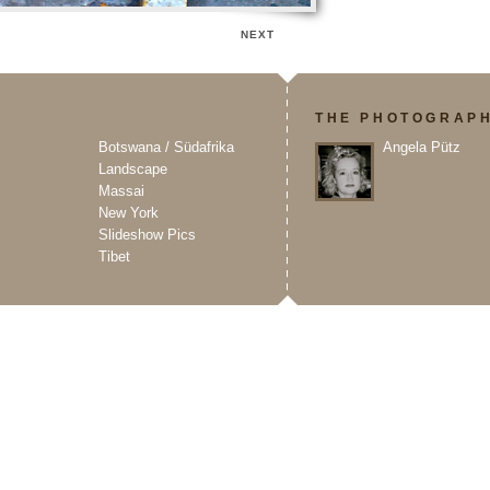
NEXT
O
THE PHOTOGRAP
Botswana / Südafrika
Angela Pütz
Landscape
Massai
New York
Slideshow Pics
Tibet