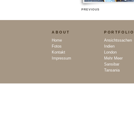
PREVIOUS
ABOUT
PORTFOLI
Home
Ansichtssachen
Fotos
Indien
Kontakt
London
Impressum
Mehr Meer
Sansibar
Tansania