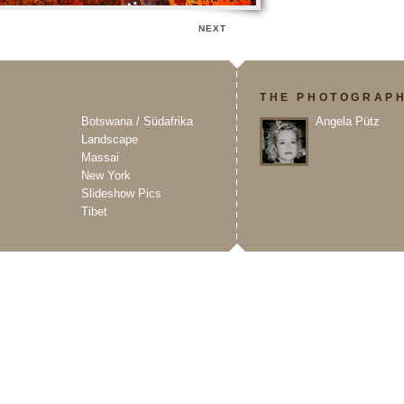
NEXT
O
THE PHOTOGRAP
Botswana / Südafrika
Angela Pütz
Landscape
Massai
New York
Slideshow Pics
Tibet