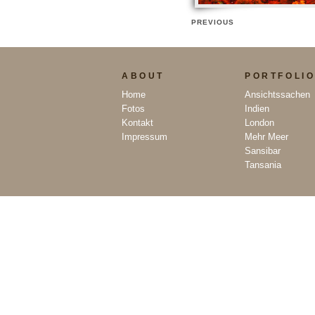
PREVIOUS
ABOUT
PORTFOLI
Home
Ansichtssachen
Fotos
Indien
Kontakt
London
Impressum
Mehr Meer
Sansibar
Tansania