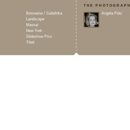
O
THE PHOTOGRAP
Botswana / Südafrika
Angela Pütz
Landscape
Massai
New York
Slideshow Pics
Tibet