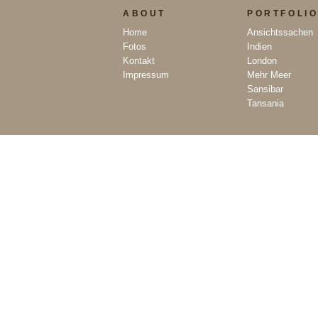
ABOUT
PORTFOLI
Home
Ansichtssachen
Fotos
Indien
Kontakt
London
Impressum
Mehr Meer
Sansibar
Tansania